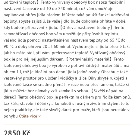
udržování teploty】Tento vyhřívaný obědový box nabízí flexibilní
nastavení časovače od 30 do 240 minut, což vám umožňuje
naplánovat ohřev jídla předem. Můžete také použít funkci udržování
teploty, abyste zajistili, že vaše jídlo bude dokonale ohřáté v době,
kdy budete připraveni k jídlu.【Ohřev a nastavení teploty】Tento
samoohřívací obědový box vám umožňuje přizpůsobit teplotu
vašeho jídla pomocí nastavitelného nastavení teploty od 65 °C do
90 °C a doby ohřevu 20 až 60 minut. Vychutnejte si jídlo přesně tak,
jak ho máte rádi, při vámi preferované teplotě. Vyhřívaný obědový
box je pro něj nejlepším dárkem.【Potravinářský materiál】Tento
izolovaný obědový box je vyroben z potravinářských materiálů a má
objem 1 l, což je ideální pro denní jídla jedné osoby. Obsahuje také
vestavěný prostor pro uložení vidličky a lžíce. Díky skryté rukojeti a
izolované tašce se snadno přenáší v ruce nebo přes rameno, takže si
jídlo můžete bez námahy vzít kamkoli s sebou.【Skvělý nápad na
dárek】Tento obědový box je perfektním dárkem pro řidiče kamionů,
taxikáře, stavební dělníky a kohokoli s rušným životním stylem. Je to
nejen praktický, ale také skvělý dárek pro muže, kteří jsou neustále v
pohybu
Čtěte více
2850 Kč