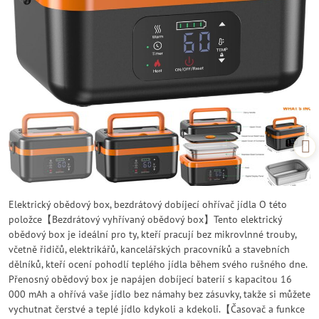
Elektrický obědový box, bezdrátový dobíjecí ohřívač jídla O této
položce【Bezdrátový vyhřívaný obědový box】Tento elektrický
obědový box je ideální pro ty, kteří pracují bez mikrovlnné trouby,
včetně řidičů, elektrikářů, kancelářských pracovníků a stavebních
dělníků, kteří ocení pohodlí teplého jídla během svého rušného dne.
Přenosný obědový box je napájen dobíjecí baterií s kapacitou 16
000 mAh a ohřívá vaše jídlo bez námahy bez zásuvky, takže si můžete
vychutnat čerstvé a teplé jídlo kdykoli a kdekoli.【Časovač a funkce