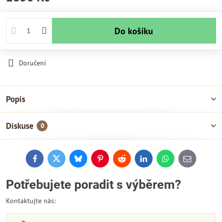
Do košíku
Doručení
Popis
Diskuse
0
Facebook
Twitter
Bluesky
Pinterest
Reddit
LinkedIn
WhatsApp
E-
mail
Potřebujete poradit s výběrem?
Kontaktujte nás: