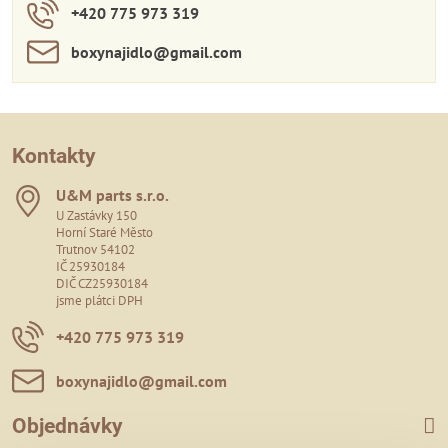
+420 775 973 319
boxynajidlo​@gmail​.com
Kontakty
U&M parts s​.r​.o​.
U Zastávky 150
Horní Staré Město
Trutnov 54102
IČ 25930184
DIČ CZ25930184
jsme plátci DPH
+420 775 973 319
boxynajidlo​@gmail​.com
Objednávky