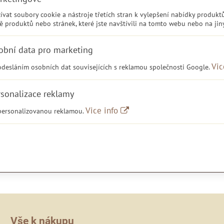
at soubory cookie a nástroje třetích stran k vylepšení nabídky produktů
ě produktů nebo stránek, které jste navštívili na tomto webu nebo na ji
obní data pro marketing
Vic
odesláním osobních dat souvisejících s reklamou společnosti Google.
rsonalizace reklamy
Vice info
 personalizovanou reklamou.
Vše k nákupu