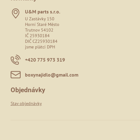
U&M parts s​.r​.o​.
U Zastávky 150
Horní Staré Město
Trutnov 54102
IČ 25930184
DIČ CZ25930184
jsme plátci DPH
+420 775 973 319
boxynajidlo​@gmail​.com
Objednávky
Stav objednávky