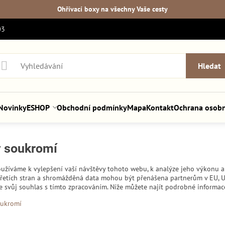
Ohřívací boxy na všechny Vaše cesty
03
Hledat
Novinky
ESHOP
Obchodní podmínky
Mapa
Kontakt
Ochrana osobn
y soukromí
užíváme k vylepšení vaší návštěvy tohoto webu, k analýze jeho výkonu 
 třetích stran a shromážděná data mohou být přenášena partnerům v EU, 
te svůj souhlas s tímto zpracováním. Níže můžete najít podrobné informac
oukromí