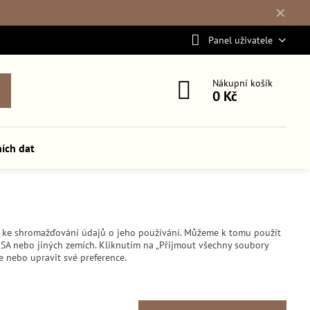
✕
Panel uživatele
Nákupní košík
0 Kč
ích dat
a ke shromažďování údajů o jeho používání. Můžeme k tomu použít
USA nebo jiných zemích. Kliknutím na „Přijmout všechny soubory
e nebo upravit své preference.