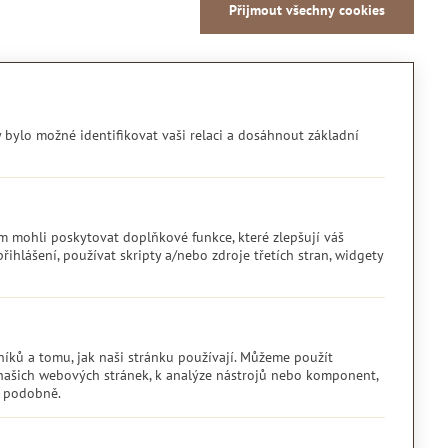
Přijmout všechny cookies
y bylo možné identifikovat vaši relaci a dosáhnout základní
m mohli poskytovat doplňkové funkce, které zlepšují váš
řihlášení, používat skripty a/nebo zdroje třetích stran, widgety
íků a tomu, jak naši stránku používají. Můžeme použít
 našich webových stránek, k analýze nástrojů nebo komponent,
a podobně.