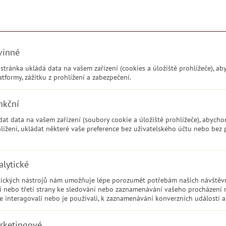
vinné
tránka ukládá data na vašem zařízení (cookies a úložiště prohlížeče), ab
atformy, zážitku z prohlížení a zabezpečení.
nkční
t data na vašem zařízení (soubory cookie a úložiště prohlížeče), abycho
hlížení, ukládat některé vaše preference bez uživatelského účtu nebo bez p
alytické
ytických nástrojů nám umožňuje lépe porozumět potřebám našich návštěvn
ní nebo třetí strany ke sledování nebo zaznamenávání vašeho procházení
te interagovali nebo je používali, k zaznamenávání konverzních událostí 
rketingové