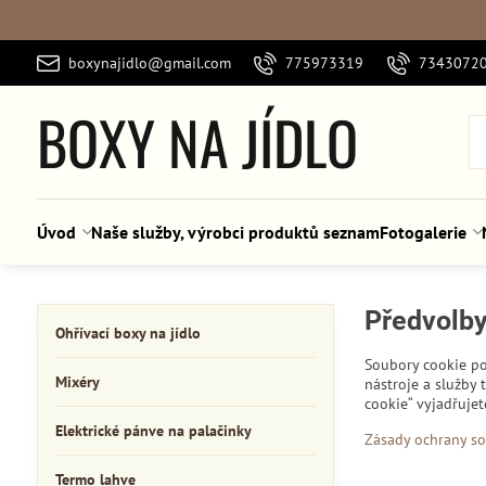
boxynajidlo@gmail.com
775973319
7343072
BOXY NA JÍDLO
Úvod
Naše služby, výrobci produktů seznam
Fotogalerie
Předvolb
Ohřívací boxy na jídlo
Soubory cookie po
Mixéry
nástroje a služby
cookie“ vyjadřuje
Elektrické pánve na palačinky
Zásady ochrany s
Termo lahve