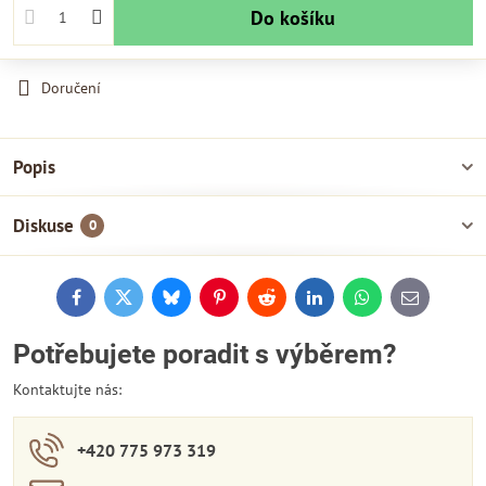
Do košíku
Doručení
Popis
Diskuse
0
Facebook
Twitter
Bluesky
Pinterest
Reddit
LinkedIn
WhatsApp
E-
mail
Potřebujete poradit s výběrem?
Kontaktujte nás:
+420 775 973 319