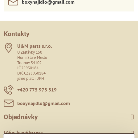
boxynajidlo​@gmail​.com
Kontakty
U&M parts s​.r​.o​.
U Zastávky 150
Horní Staré Město
Trutnov 54102
IČ 25930184
DIČ CZ25930184
jsme plátci DPH
+420 775 973 319
boxynajidlo​@gmail​.com
Objednávky
Vše k nákupu