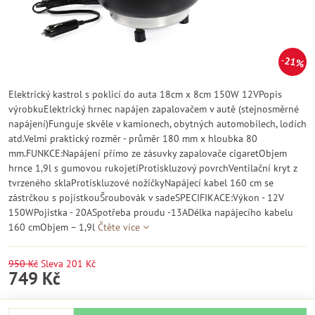
21%
Elektrický kastrol s poklicí do auta 18cm x 8cm 150W 12VPopis
výrobkuElektrický hrnec napájen zapalovačem v autě (stejnosměrné
napájení)Funguje skvěle v kamionech, obytných automobilech, lodích
atd.Velmi praktický rozměr - průměr 180 mm x hloubka 80
mm.FUNKCE:Napájení přímo ze zásuvky zapalovače cigaretObjem
hrnce 1,9l s gumovou rukojetíProtiskluzový povrchVentilační kryt z
tvrzeného sklaProtiskluzové nožičkyNapájecí kabel 160 cm se
zástrčkou s pojistkouŠroubovák v sadeSPECIFIKACE:Výkon - 12V
150WPojistka - 20ASpotřeba proudu -13ADélka napájecího kabelu
160 cmObjem – 1,9l
Čtěte více
950 Kč
Sleva
201 Kč
749 Kč