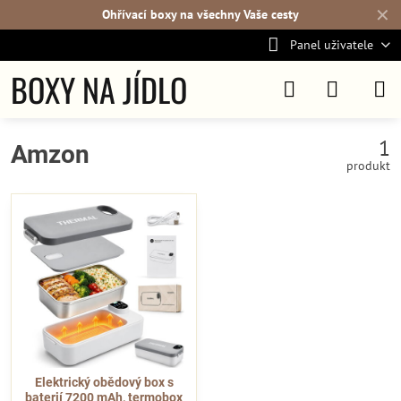
✕
Ohřívací boxy na všechny Vaše cesty
Panel uživatele
BOXY NA JÍDLO
1
Amzon
produkt
Elektrický obědový box s
baterií 7200 mAh, termobox