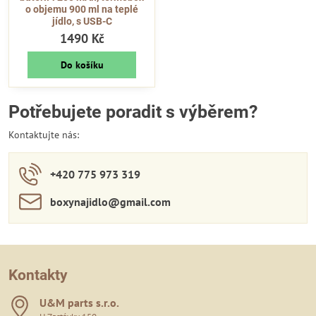
o objemu 900 ml na teplé
jídlo, s USB-C
1490 Kč
Do košíku
Potřebujete poradit s výběrem?
Kontaktujte nás:
+420 775 973 319
boxynajidlo​@gmail​.com
Kontakty
U&M parts s​.r​.o​.