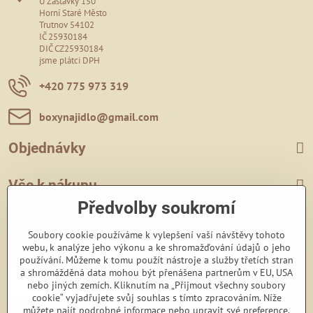
U Zastávky 150
Horní Staré Město
Trutnov 54102
IČ 25930184
DIČ CZ25930184
jsme plátci DPH
+420 775 973 319
boxynajidlo​@gmail​.com
Objednávky
Vše k nákupu
Předvolby soukromí
Zavoláme Vám zpět
Soubory cookie používáme k vylepšení vaší návštěvy tohoto
webu, k analýze jeho výkonu a ke shromažďování údajů o jeho
Váš telefon
*
používání. Můžeme k tomu použít nástroje a služby třetích stran
a shromážděná data mohou být přenášena partnerům v EU, USA
nebo jiných zemích. Kliknutím na „Přijmout všechny soubory
cookie“ vyjadřujete svůj souhlas s tímto zpracováním. Níže
můžete najít podrobné informace nebo upravit své preference.